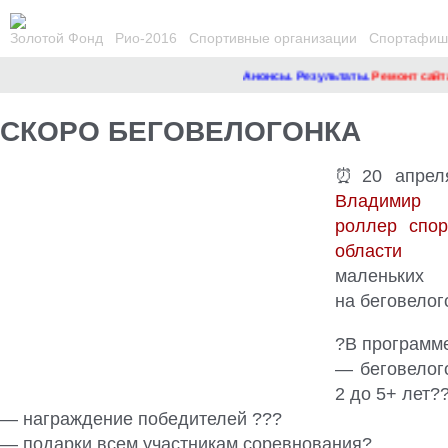
Золотой Фонд
Рио-2016
Спортивные организации
Спортафиша
Анонсы. Результаты.
Ремонт сайта
СКОРО БЕГОВЕЛОГОНКА
⏰20 апрел
Владимир
роллер спор
области
пр
маленьки
на беговелог
?В программ
— беговелог
2 до 5+ лет?
— награждение победителей ???
— подарки всем участникам соревнования?