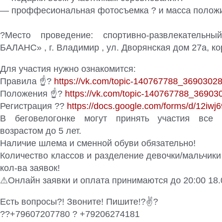
— проффесиональная фотосъемка ? и масса положи
?Место проведение: спортивно-развлекательн
БАЛАНС» , г. Владимир , ул. Дворянская дом 27а, ко
Для участия нужно ознакомится:
Правила ☝?
https://vk.com/topic-140767788_3690302
Положения ☝?
https://vk.com/topic-140767788_36903
Регистрация ??
https://docs.google.com/forms/d/12iw
В беговелогонке могут принять участия все
возрастом до 5 лет.
Наличие шлема и сменной обуви обязательно!
Количество классов и разделение девочки/мальчики 
кол-ва заявок!
⚠Онлайн заявки и оплата принимаются до 20:00 18.
Есть вопросы?! Звоните! Пишите!?✌?
??+79607207780 ? +79206274181