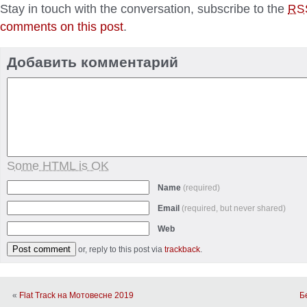
Stay in touch with the conversation, subscribe to the
RS
comments on this post
.
Добавить комментарий
Some HTML is OK
Name
(required)
Email
(required, but never shared)
Web
or, reply to this post via
trackback
.
«
Flat Track на Мотовесне 2019
Б