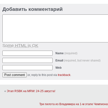
Добавить комментарий
Some HTML is OK
Name
(required)
Email
(required, but never shared)
Web
or, reply to this post via
trackback
.
«
Этап RSBK на MRW: 24-25 августа!
Три пилота из Владимира на 1-м этапе Чемпион