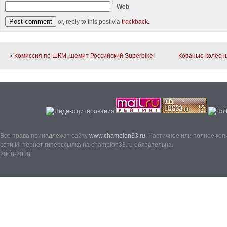
Web
or, reply to this post via
trackback
.
«
Комиссия по ШКМ, щемит Российский Superbike!
Кованые колёсны
Все права принадлежат сайту
www.champion33.ru
. Частичное или полное ко
сети Интернет гиперссылка на champion33.ru обязательна.
2008-2018