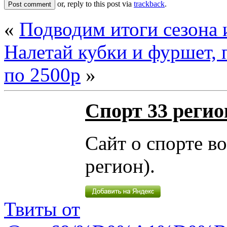
or, reply to this post via
trackback
.
«
Подводим итоги сезона 
Налетай кубки и фуршет,
по 2500р
»
Спорт 33 регио
Сайт о спорте в
регион).
Твиты от