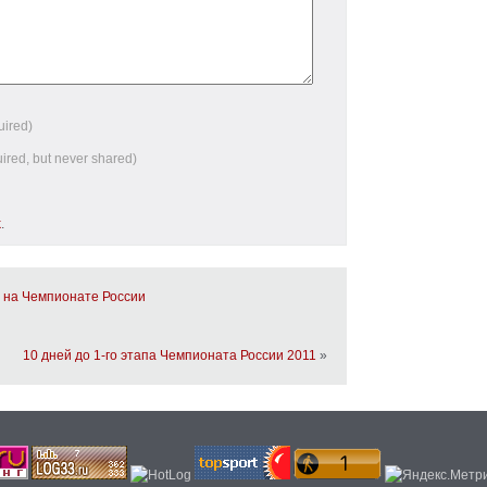
uired)
uired, but never shared)
k
.
на Чемпионате России
10 дней до 1-го этапа Чемпионата России 2011
»