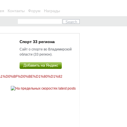
ея
Контакты
Форум
Награды
Спорт 33 региона
Сайт о спорте во Владимирской
области (33 регион).
%A1%D0%BF%D0%BE%D1%80%D1%82