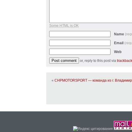
Some HTML is OK
Name
(req
Email
(req
Web
or, reply to this post via
trackbac
«
CHPMOTORSPORT — команда из г. Владимир 