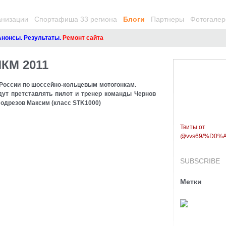
анизации
Спортафиша 33 региона
Блоги
Партнеры
Фотогалер
нсы. Результаты.
Ремонт сайта
КМ 2011
ата России по шоссейно-кольцевым мотогонкам.
ут претставлять пилот и тренер команды Чернов
Подрезов Максим (класс STK1000)
Твиты от
@vvs69/%D0
SUBSCRIBE
Метки