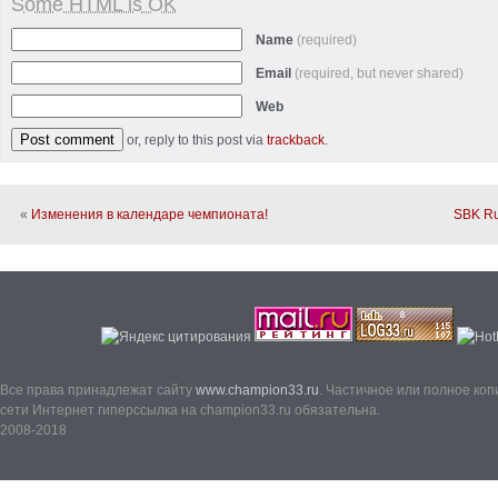
Some HTML is OK
Name
(required)
Email
(required, but never shared)
Web
or, reply to this post via
trackback
.
«
Изменения в календаре чемпионата!
SBK Ru
Все права принадлежат сайту
www.champion33.ru
. Частичное или полное ко
сети Интернет гиперссылка на champion33.ru обязательна.
2008-2018